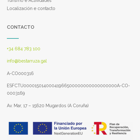
Turismo e Actividades
Localización e contacto
CONTACTO
+34 684 783 100
info@bestarruza.gal
A-CO000316
ESFCTU00001501400041966500000000000000000A-CO-
0003169
Av. Mar, 17 – 15620 Mugardos (A Coruña)