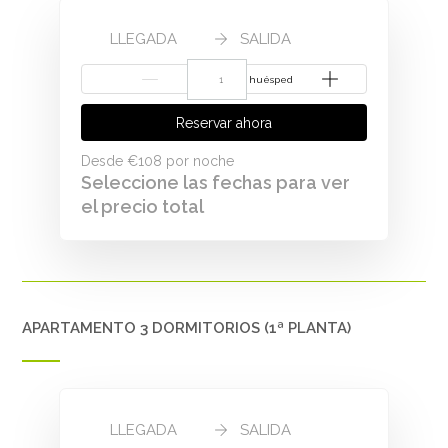
LLEGADA
SALIDA
{{NumberOfGuests}} huésped
Reservar ahora
Desde
€108
por noche
Seleccione las fechas para ver
el precio total
APARTAMENTO 3 DORMITORIOS (1ª PLANTA)
LLEGADA
SALIDA