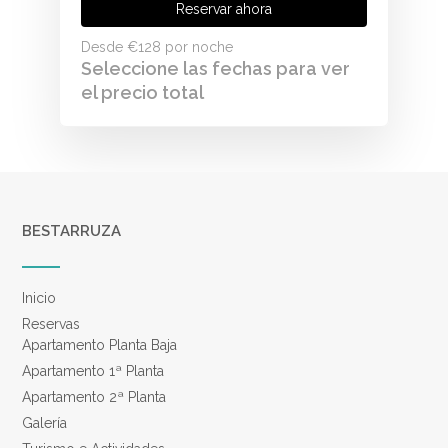
Reservar ahora
Desde
€128
por noche
Seleccione las fechas para ver
el precio total
BESTARRUZA
Inicio
Reservas
Apartamento Planta Baja
Apartamento 1ª Planta
Apartamento 2ª Planta
Galería