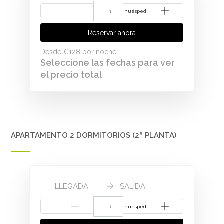
{{NumberOfGuests}} huésped
Reservar ahora
Desde
€128
por noche
Seleccione las fechas para ver
el precio total
APARTAMENTO 2 DORMITORIOS (2ª PLANTA)
LLEGADA
SALIDA
{{NumberOfGuests}} huésped